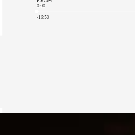
Preview
0:00
Current time: 0:00 / Total time: -16:50
-16:50