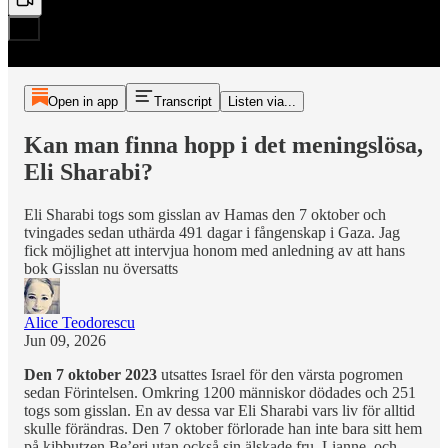
Open in app
Transcript
Listen via...
Kan man finna hopp i det meningslösa,
Eli Sharabi?
Eli Sharabi togs som gisslan av Hamas den 7 oktober och
tvingades sedan uthärda 491 dagar i fångenskap i Gaza. Jag
fick möjlighet att intervjua honom med anledning av att hans
bok Gisslan nu översatts
Alice Teodorescu
Jun 09, 2026
Den 7 oktober 2023
utsattes Israel för den värsta pogromen
sedan Förintelsen. Omkring 1200 människor dödades och 251
togs som gisslan. En av dessa var Eli Sharabi vars liv för alltid
skulle förändras. Den 7 oktober förlorade han inte bara sitt hem
på kibbutzen Be’eri utan också sin älskade fru, Lianne, och