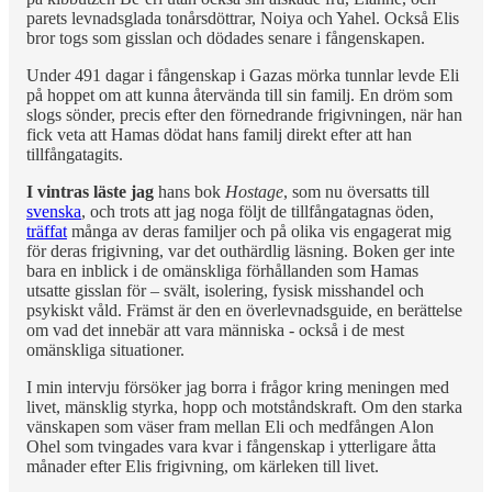
parets levnadsglada tonårsdöttrar, Noiya och Yahel. Också Elis
bror togs som gisslan och dödades senare i fångenskapen.
Under 491 dagar i fångenskap i Gazas mörka tunnlar levde Eli
på hoppet om att kunna återvända till sin familj. En dröm som
slogs sönder, precis efter den förnedrande frigivningen, när han
fick veta att Hamas dödat hans familj direkt efter att han
tillfångatagits.
I vintras läste jag
hans bok
Hostage
, som nu översatts till
svenska
, och trots att jag noga följt de tillfångatagnas öden,
träffat
många av deras familjer och på olika vis engagerat mig
för deras frigivning, var det outhärdlig läsning. Boken ger inte
bara en inblick i de omänskliga förhållanden som Hamas
utsatte gisslan för – svält, isolering, fysisk misshandel och
psykiskt våld. Främst är den en överlevnadsguide, en berättelse
om vad det innebär att vara människa - också i de mest
omänskliga situationer.
I min intervju försöker jag borra i frågor kring meningen med
livet, mänsklig styrka, hopp och motståndskraft. Om den starka
vänskapen som väser fram mellan Eli och medfången Alon
Ohel som tvingades vara kvar i fångenskap i ytterligare åtta
månader efter Elis frigivning, om kärleken till livet.