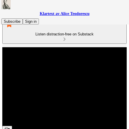
Klartext av Alice Teodorescu
Subscribe
Sign in
Listen distraction-free on Substack