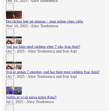
Dec 19, 2025
Alice Teodorescu
•
Det räcker inte att minnas – man måste våga välja
Nov 10, 2025
Alice Teodorescu
•
Vad har hänt med världen efter 7 okt, Ivar Arpi?
Oct 7, 2025
Alice Teodorescu
and
Ivar Arpi
•
Två år sedan 7 oktober, vad har hänt med världen Ivar Arpi?
Oct 7, 2025
Alice Teodorescu
and
Ivar Arpi
•
Varför är vi så naiva kring Kina?
Jul 2, 2025
Alice Teodorescu
•