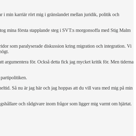
ar i min karriär rört mig i gränslandet mellan juridik, politik och
jag tog mina första stapplande steg i SVT:s morgonsoffa med Stig Malm
ridor som paralyserade diskussion kring migration och integration. Vi
högt.
t argumentera för. Också detta fick jag mycket kritik för. Men tiderna
artipolitiken.
 heltid. Så nu är jag här och jag hoppas att du vill vara med mig på min
shållare och rådgivare inom frågor som ligger mig varmt om hjärtat.