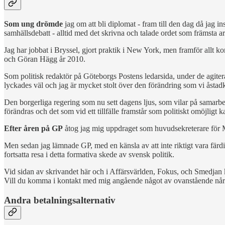
Som ung drömde
jag om att bli diplomat - fram till den dag då jag ins
samhällsdebatt - alltid med det skrivna och talade ordet som främsta a
Jag har jobbat i Bryssel, gjort praktik i New York, men framför allt k
och Göran Hägg år 2010.
Som politisk redaktör på Göteborgs Postens ledarsida, under de agiter
lyckades väl och jag är mycket stolt över den förändring som vi åstadk
Den borgerliga regering som nu sett dagens ljus, som vilar på samarbe
förändras och det som vid ett tillfälle framstår som politiskt omöjligt k
Efter åren på GP
åtog jag mig uppdraget som huvudsekreterare för M
Men sedan jag lämnade GP, med en känsla av att inte riktigt vara färdig,
fortsatta resa i detta formativa skede av svensk politik.
Vid sidan av skrivandet här och i Affärsvärlden, Fokus, och Smedjan
Vill du komma i kontakt med mig angående något av ovanstående når 
Andra betalningsalternativ