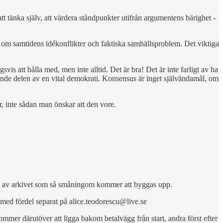
tt tänka själv, att värdera ståndpunkter utifrån argumentens bärighet -
ng om samtidens idékonflikter och faktiska samhällsproblem. Det viktiga
 att hålla med, men inte alltid. Det är bra! Det är inte farligt av ha
ärande delen av en vital demokrati. Konsensus är inget självändamål, om
, inte sådan man önskar att den vore.
 del av arkivet som så småningom kommer att byggas upp.
 med fördel separat på alice.teodorescu@live.se
ommer därutöver att ligga bakom betalvägg från start, andra först efter