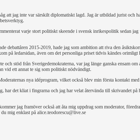
åg att jag inte var särskilt diplomatiskt lagd. Jag är utbildad jurist och h
rbetsverktyg.
ommenterat varje stort politiskt skeende i svensk inrikespolitik sedan 
ade debattåren 2015-2019, hade jag som ambition att riva den åsiktskor
om på ledarsidan, även om det personliga priset tidvis kändes orimligt 
te och stöd från Sverigedemokraterna, var jag länge ganska ensam om at
an vid ett annat te sig som politiskt nödvändigt.
oderaternas nya idéprogram, vilket också blev min första kontakt med p
 har det kliat i fingrarna och jag har velat återvända till skrivandet på
 kommer jag framöver också att åta mig uppdrag som moderator, föredrag
du mig enklast på alice.teodorescu@live.se