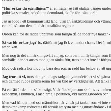
“Hur orkar du egentligen?”
är en fråga jag fått otaliga gånger unde
politiska samtalet, också i en demokrati, skulle förutsätta ork.
Jag är född i ett kommunistiskt land, utan fri åsiktsbildning och yttra
central, så som den alltid är i totalitära regimer.
Orden kan för de rädda uppfattas som farliga då de föder nya tankar -
Så varför orkar jag?
Jo, därför att jag fick en andra chans. Det är mi
att de kan.
Men nog är det anmärkningsvärt att jag, som barn till flyktingar som fl
samhälle, där det anses modigt att tänka fritt, trots att det inte är förbju
Mod och rädsla hör ihop, ty bara den som är rädd har behov av att upp
Jag tror att vi,
trots den grundlagsstadgade yttrandefrihet vi så gärna 
och därmed rubba premisserna för vår bild av verkligheten. Att tänka frit
På ett sätt är det inte så konstigt. Vi är flockdjur som skräms av tanken
akademin, i kulturen, i medierna, i politiken, vid middagsborden och i
Men vad händer med oss människor när vi bär på tankar som vi inte våg
demokratikamp reduceras till försök att tysta meningsmotståndare - i 