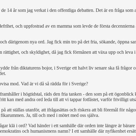
r de 14 år som jag verkat i den offentliga debatten. Det är en fråga som 
ndefrihet, och uppfostrad av en mamma som levde de första decennierna av 
 och därigenom nya ord. Jag fick min tro på det fria, sökande, öppna sa
n rättighet, och skyldighet, då jag fick förmånen att växa upp och leva i 
ydde från diktaturens bojor, i Sverige ett halvt liv senare ska få frågor
det.
visa mod. Vad är vi då så rädda för i Sverige?
framhåller i högtidstal, räds den fria tanken - den som på ett ögonblick
t kan med andra ord leda till att vi tappar fotfästet, varför frivilligt ut
 på att ställas utanför, att ifrågasättas och riskera att bli föremål för n
 fikarummen. Ja, till och med i mötet med oss själva.
ar klä i ord? Vad händer i ett samhälle där orden inte längre är bärar
demokratins och humanismens namn? I ett samhälle där nyfikenhet ersätts