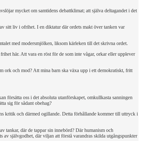
avslöjar mycket om samtidens debattklimat; att själva deltagandet i det
sitt liv i ofrihet. I en diktatur där ordets makt över tanken var
mtalet med modersmjölken, liksom kärleken till det skrivna ordet.
frihet här. Att vara en röst för de som inte vågar, orkar eller upplever
 om ork och mod? Att mina barn ska växa upp i ett demokratiskt, fritt
 kan försätta oss i det absoluta utanförskapet, omkullkasta sanningen
sätta sig för sådant obehag?
ågons kritik och därmed ogillande. Detta förhållande kommer till uttryck i
e av tankar, där de tappar sin innebörd? Där humanism och
 av självgodhet, där viljan att förstå varandras skilda utgångspunkter