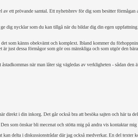
el av ett prövande samtal. Ett nyhetsbrev för dig som besitter förmågan a
t ge dig nycklar som du kan tillgå när du bildar dig din egen uppfattni
a det som känns obekvämt och komplext. Ibland kommer du förhoppningsvis
ra. Det är just dessa förmågor som gör oss mänskliga och som utgör den b
 åstadkommas när man låter sig vägledas av verkligheten - sådan den är
här direkt i din inkorg. Det går också bra att besöka sajten och här ta
). Den som önskar bli mecenat och stötta mig på andra vis kontaktar mig
t kan delta i diskussionstrådar där jag också medverkar. En del texter k