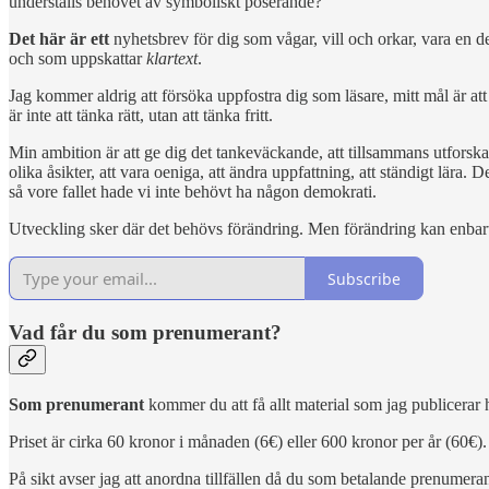
underställs behovet av symboliskt poserande?
Det här är ett
nyhetsbrev för dig som vågar, vill och orkar, vara en d
och som uppskattar
klartext
.
Jag kommer aldrig att försöka uppfostra dig som läsare, mitt mål är at
är inte att tänka rätt, utan att tänka fritt.
Min ambition är att ge dig det tankeväckande, att tillsammans utforsk
olika åsikter, att vara oeniga, att ändra uppfattning, att ständigt lä
så vore fallet hade vi inte behövt ha någon demokrati.
Utveckling sker där det behövs förändring. Men förändring kan enbart
Subscribe
Vad får du som prenumerant?
Som prenumerant
kommer du att få allt material som jag publicerar 
Priset är cirka 60 kronor i månaden (6€) eller 600 kronor per år (60€
På sikt avser jag att anordna tillfällen då du som betalande prenumeran