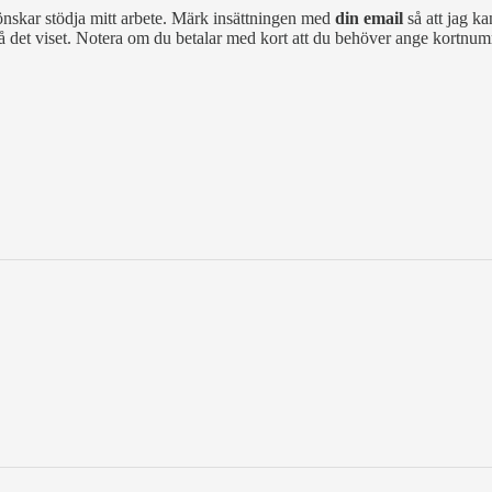
önskar stödja mitt arbete. Märk insättningen med
din email
så att jag ka
på det viset. Notera om du betalar med kort att du behöver ange kortnumr