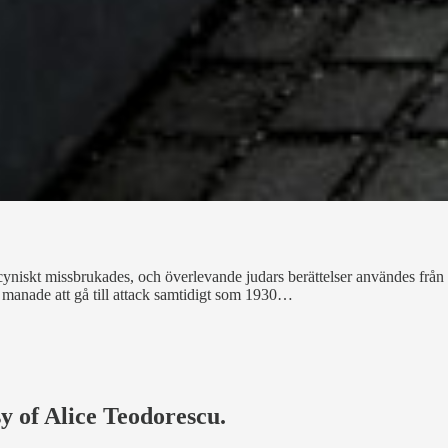
yniskt missbrukades, och överlevande judars berättelser användes från v
manade att gå till attack samtidigt som 1930…
sy of Alice Teodorescu.