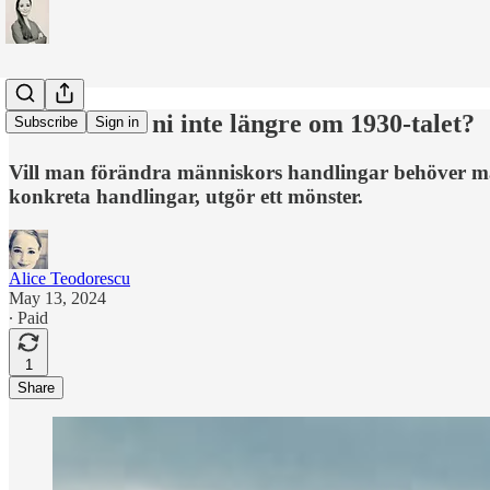
Varför talar ni inte längre om 1930-talet?
Subscribe
Sign in
Vill man förändra människors handlingar behöver man
konkreta handlingar, utgör ett mönster.
Alice Teodorescu
May 13, 2024
∙ Paid
1
Share