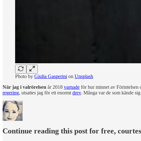
Photo by
Giulia Gasperini
on
Unsplash
När jag i valrörelsen
år 2018
varnade
för hur minnet av Förintelsen c
regering
, utsattes jag för ett enormt
drev
. Många var de som kände sig 
Continue reading this post for free, courte