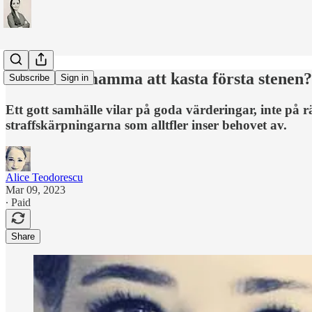
Vad får en mamma att kasta första stenen?
Subscribe
Sign in
Ett gott samhälle vilar på goda värderingar, inte på 
straffskärpningarna som alltfler inser behovet av.
Alice Teodorescu
Mar 09, 2023
∙ Paid
Share