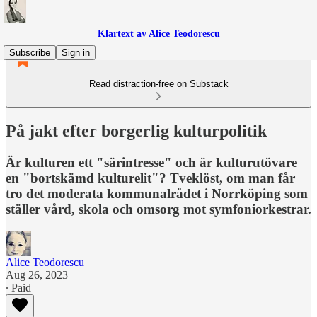
Klartext av Alice Teodorescu
Subscribe
Sign in
Read distraction-free on Substack
På jakt efter borgerlig kulturpolitik
Är kulturen ett "särintresse" och är kulturutövare
en "bortskämd kulturelit"? Tveklöst, om man får
tro det moderata kommunalrådet i Norrköping som
ställer vård, skola och omsorg mot symfoniorkestrar.
Alice Teodorescu
Aug 26, 2023
∙ Paid