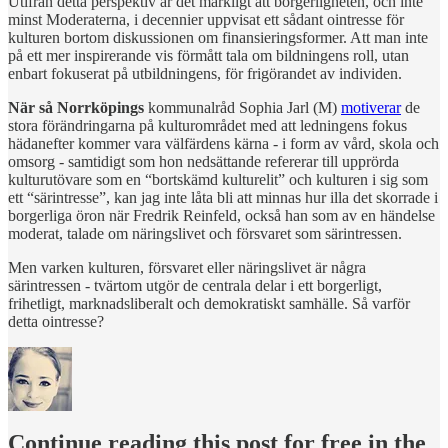
Utifrån detta perspektiv är det märkligt att borgerligheten, och inte
minst Moderaterna, i decennier uppvisat ett sådant ointresse för
kulturen bortom diskussionen om finansieringsformer. Att man inte
på ett mer inspirerande vis förmått tala om bildningens roll, utan
enbart fokuserat på utbildningens, för frigörandet av individen.
När så Norrköpings
kommunalråd Sophia Jarl (M)
motiverar
de
stora förändringarna på kulturområdet med att ledningens fokus
hädanefter kommer vara välfärdens kärna - i form av vård, skola och
omsorg - samtidigt som hon nedsättande refererar till upprörda
kulturutövare som en “bortskämd kulturelit” och kulturen i sig som
ett “särintresse”, kan jag inte låta bli att minnas hur illa det skorrade i
borgerliga öron när Fredrik Reinfeld, också han som av en händelse
moderat, talade om näringslivet och försvaret som särintressen.
Men varken kulturen, försvaret eller näringslivet är några
särintressen - tvärtom utgör de centrala delar i ett borgerligt,
frihetligt, marknadsliberalt och demokratiskt samhälle. Så varför
detta ointresse?
Continue reading this post for free in the