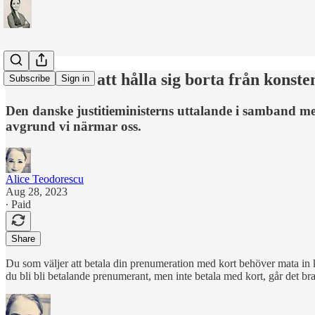
Om konsten att hålla sig borta från konste
Subscribe
Sign in
Den danske justitieministerns uttalande i samband med
avgrund vi närmar oss.
Alice Teodorescu
Aug 28, 2023
∙ Paid
Share
Du som väljer att betala din prenumeration med kort behöver mata in k
du bli bli betalande prenumerant, men inte betala med kort, går det bra