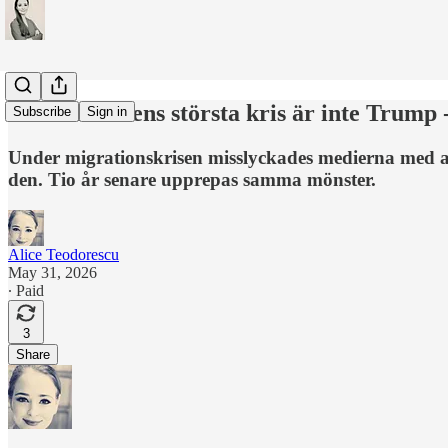
Journalistikens största kris är inte Trump 
Subscribe
Sign in
Under migrationskrisen misslyckades medierna med att
den. Tio år senare upprepas samma mönster.
Alice Teodorescu
May 31, 2026
∙ Paid
3
Share