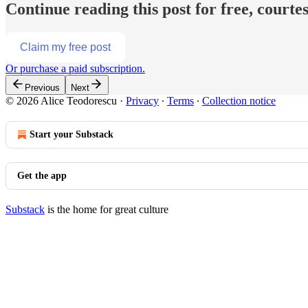
Continue reading this post for free, courte
Claim my free post
Or purchase a paid subscription.
Previous
Next
© 2026 Alice Teodorescu
·
Privacy
∙
Terms
∙
Collection notice
Start your Substack
Get the app
Substack
is the home for great culture