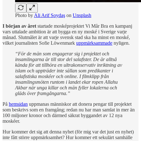
Photo by
Ali Arif Soydaş
on
Unsplash
I början av året
startade mosképrojektet Vi Mår Bra en kampanj
vars uttalade ambition är att bygga en ny moské i Sverige varje
månad. Slutmålet är att varje svensk stad ska ha minst en moské,
vilket journalisten Sofie Löwenmark
uppmärksammade
nyligen.
“För de män som engagerar sig i projektet och
insamlingarna är till stor del salafister. De är alltså
kända för att tillhöra en ultrakonservativ inriktning av
islam och uppträder inte sällan som predikanter i
salafistiska moskéer och online. I filmklipp från
insamlingsmöten runtom i landet ekar ropen Allahu
Akbar när unga killar och män fyller lokalerna och
gläds över framgångarna.”
På
hemsidan
uppmanas människor att donera pengar till projektet
som beskrivs som en framgång; redan nu har man samlat in mer än
100 miljoner kronor och därmed säkrat byggandet av 12 nya
moskéer.
Hur kommer det sig att denna nyhet (för mig var det just en nyhet)
inte fått större uppmärksamhet? Hur kommer ett sekulärt samhälle