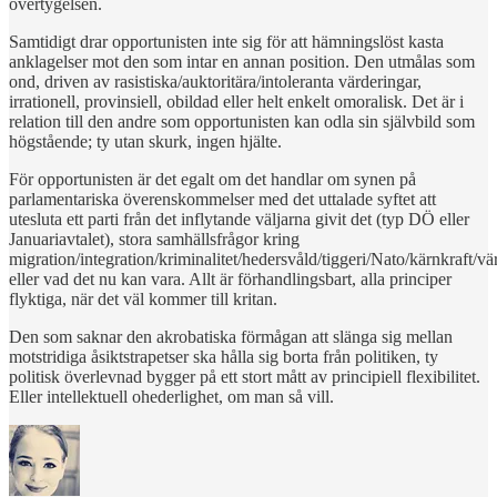
övertygelsen.
Samtidigt drar opportunisten inte sig för att hämningslöst kasta
anklagelser mot den som intar en annan position. Den utmålas som
ond, driven av rasistiska/auktoritära/intoleranta värderingar,
irrationell, provinsiell, obildad eller helt enkelt omoralisk. Det är i
relation till den andre som opportunisten kan odla sin självbild som
högstående; ty utan skurk, ingen hjälte.
För opportunisten är det egalt om det handlar om synen på
parlamentariska överenskommelser med det uttalade syftet att
utesluta ett parti från det inflytande väljarna givit det (typ DÖ eller
Januariavtalet), stora samhällsfrågor kring
migration/integration/kriminalitet/hedersvåld/tiggeri/Nato/kärnkraft/vä
eller vad det nu kan vara. Allt är förhandlingsbart, alla principer
flyktiga, när det väl kommer till kritan.
Den som saknar den akrobatiska förmågan att slänga sig mellan
motstridiga åsiktstrapetser ska hålla sig borta från politiken, ty
politisk överlevnad bygger på ett stort mått av principiell flexibilitet.
Eller intellektuell ohederlighet, om man så vill.