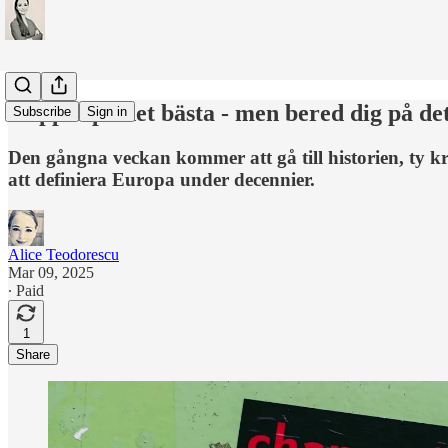
Hoppas på det bästa - men bered dig på det
Subscribe
Sign in
Den gångna veckan kommer att gå till historien, ty kr
att definiera Europa under decennier.
Alice Teodorescu
Mar 09, 2025
∙ Paid
1
Share