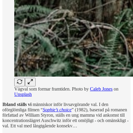
Vägval som formar framtiden. Photo by
Caleb Jones
on
Unsplash
Ibland ställs vi
människor inför livsavgörande val. I den
oförglömliga filmen “
Sophie’s choice
” (1982), baserad på romanen
författad av William Styron, ställs en ung mamma vid ankomst till
koncentrationslägret Auschwitz inför ett omöjligt - och omänskligt -
val. Ett val med långtgående konsekv…