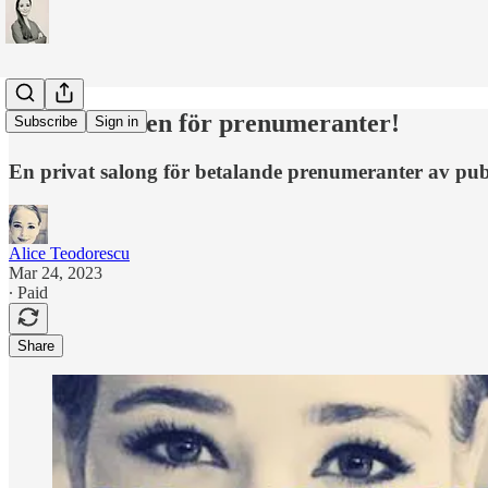
Delta i chatten för prenumeranter!
Subscribe
Sign in
En privat salong för betalande prenumeranter av publ
Alice Teodorescu
Mar 24, 2023
∙ Paid
Share